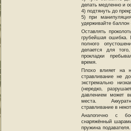
делать медленно и о
4) подтянуть до пре
5) при манипуляц
удерживайте баллон 
Оставлять проколот
грубейшая ошибка. 
полного опустоше
делается для того
прокладки пребыв
время.
Плохо влияет на 
стравливание не до
экстремально низка
(нередко, разруша
давлением может вы
места. Аккуратн
стравливание в неко
Аналогично с бое
снаряжённый шарами
пружина подавателя.