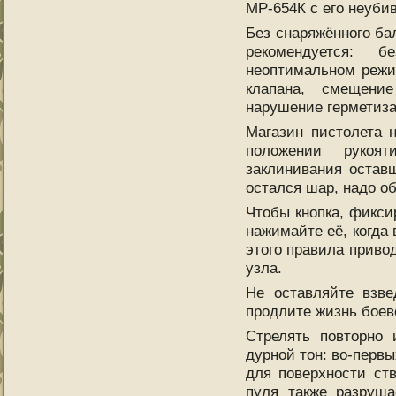
МР-654К с его неуби
Без снаряжённого ба
рекомендуется: 
неоптимальном режи
клапана, смещение
нарушение герметиз
Магазин пистолета 
положении рукоя
заклинивания остав
остался шар, надо об
Чтобы кнопка, фикс
нажимайте её, когда
этого правила приво
узла.
Не оставляйте взве
продлите жизнь боев
Стрелять повторно 
дурной тон: во-первы
для поверхности ст
пуля также разруша