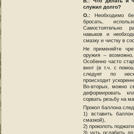
В.: Что делать и 
служил долго?
О.:
Необходимо бер
бросать, исполь
Самостоятельно р
навыков и необход
смазку и чистку в с
Не применяйте чре
оружия – возможно,
Особенно часто ста
винт (в т.ч. с помо
следует по неск
происходит ускоренн
Во-вторых, можно с
деформировать кл
сорвать резьбу на м
Прокол баллона след
1) вставить баллон
смазкой),
2) проколоть поджат
3) чуть ослабить до