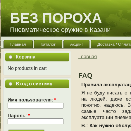
БЕЗ ПОРОХА
Пневматическое оружие в Казани
Главная
Каталог
Акции!
Доставка / Оплат
Главная
Корзина
No products in cart
FAQ
Вход в систему
Правила эксплуатац
Я не буду писать о 
на людей, даже ес
Имя пользователя:
*
понятно, надеюсь. В
самые часто зад
Пароль:
*
эксплуатации пневмат
В.: Как нужно обсл