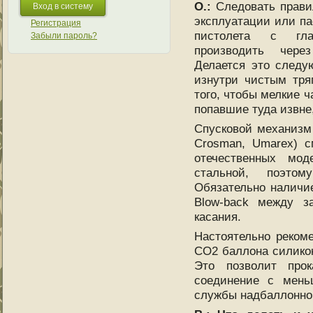
О.:
Следовать прави
эксплуатации или па
Регистрация
пистолета с гла
Забыли пароль?
производить чере
Делается это следу
изнутри чистым тря
того, чтобы мелкие ч
попавшие туда извне
Спусковой механизм
Crosman, Umarex) с
отечественных мо
стальной, поэтом
Обязательно наличи
Blow-back между з
касания.
Настоятельно реком
СО2 баллона силикон
Это позволит прок
соединение с мень
службы надбаллонной