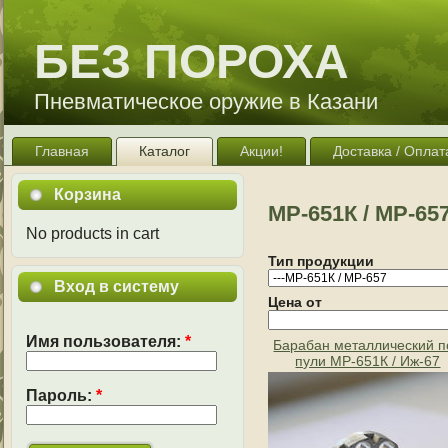
БЕЗ ПОРОХА
Пневматическое оружие в Казани
Главная
Каталог
Акции!
Доставка / Оплат
Корзина
МР-651К / МР-65
No products in cart
Тип продукции
Вход в систему
Цена от
Имя пользователя:
*
Барабан металлический п
пули МР-651К / Иж-67
Пароль:
*