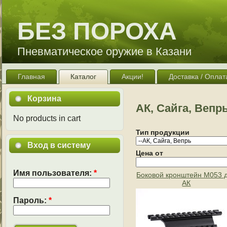
БЕЗ ПОРОХА
Пневматическое оружие в Казани
Главная
Каталог
Акции!
Доставка / Оплат
Корзина
АК, Сайга, Вепр
No products in cart
Тип продукции
Вход в систему
Цена от
Имя пользователя:
*
Боковой кронштейн М053 
АК
Пароль:
*