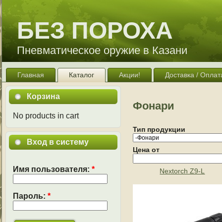
БЕЗ ПОРОХА
Пневматическое оружие в Казани
Главная
Каталог
Акции!
Доставка / Оплат
Корзина
Фонари
No products in cart
Тип продукции
Вход в систему
Цена от
Имя пользователя:
*
Nextorch Z9-L
Пароль:
*