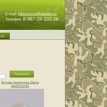
E-mail:
bezporoxa@yandex.ru
8-987-28-333-26
Телефон:
тия
Втулка перепуска Diana
48/50/52/54