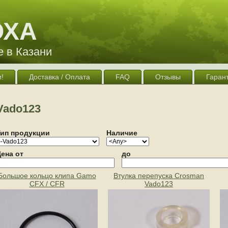
ОХА
 в Казани
!
Доставка / Оплата
FAQ
Отзывы
Гаран
Vado123
Тип продукции
Наличие
ена от
до
Большое кольцо клипа Gamo
Втулка перепуска Crosman
CFX / CFR
Vado123