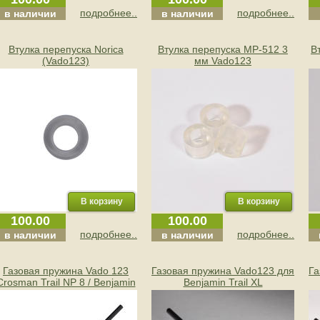
подробнее..
подробнее..
в наличии
в наличии
Втулка перепуска Norica
Втулка перепуска МР-512 3
В
(Vado123)
мм Vado123
100.00
100.00
подробнее..
подробнее..
в наличии
в наличии
Газовая пружина Vado 123
Газовая пружина Vado123 для
Га
Crosman Trail NP 8 / Benjamin
Benjamin Trail XL