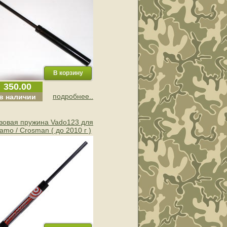
350.00
подробнее..
в наличии
зовая пружина Vado123 для
amo / Crosman ( до 2010 г )