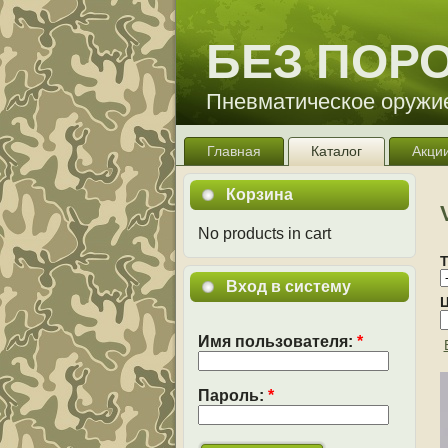
БЕЗ ПОР
Пневматическое оружие
Главная
Каталог
Акции
Корзина
No products in cart
Вход в систему
Ц
Имя пользователя:
*
Пароль:
*