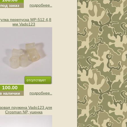
подробнее..
под заказ
тулка перепуска МР-512 4,8
мм Vado123
отсутствует
100.00
подробнее..
в наличии
зовая пружина Vado123 для
Crosman NP, уценка