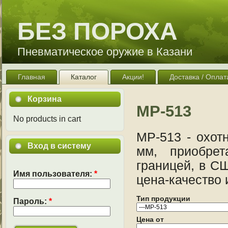
БЕЗ ПОРОХА
Пневматическое оружие в Казани
Главная
Каталог
Акции!
Доставка / Оплат
Корзина
МР-513
No products in cart
МР-513 - охот
Вход в систему
мм, приобрет
границей, в С
Имя пользователя:
*
цена-качество 
Тип продукции
Пароль:
*
Цена от